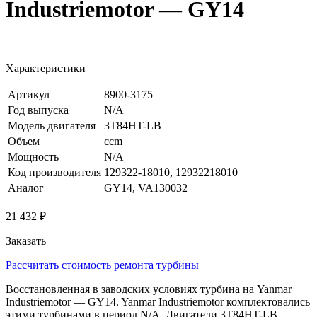
Industriemotor — GY14
Характеристики
Артикул
8900-3175
Год выпуска
N/A
Модель двигателя
3T84HT-LB
Объем
ccm
Мощность
N/A
Код производителя
129322-18010, 12932218010
Аналог
GY14, VA130032
21 432 ₽
Заказать
Рассчитать стоимость ремонта турбины
Восстановленная в заводских условиях турбина на Yanmar
Industriemotor — GY14. Yanmar Industriemotor комплектовались
этими турбинами в период N/A. Двигатели 3T84HT-LB