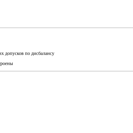
их допусков по дисбалансу
троены