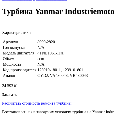
Турбина Yanmar Industriemo
Характеристики
Артикул
8900-2820
Год выпуска
N/A
Модель двигателя
4TNE106T-IFA
Объем
ccm
Мощность
N/A
Код производителя
123910-18011, 12391018011
Аналог
CYDJ, VA430043, VB430043
24 593 ₽
Заказать
Рассчитать стоимость ремонта турбины
Восстановленная в заводских условиях турбина на Yanmar Indu