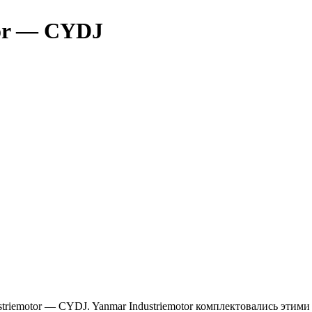
tor — CYDJ
striemotor — CYDJ. Yanmar Industriemotor комплектовались эти