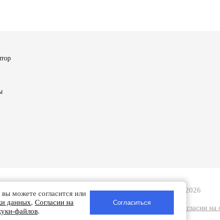
ятор
ы
Турбобаланс - Ремонт турбин в Смоленске | 2008-2026
 вы можете согласится или
ки данных
,
Согласии на
анных
|
Согласии на обработку персональных данных
|
Согласии на
куки-файлов
.