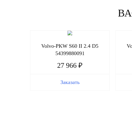
ВА
Volvo-PKW S60 II 2.4 D5
Vo
54399880091
27 966 ₽
Заказать