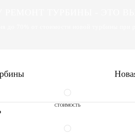
 РЕМОНТ ТУРБИНЫ - ЭТО В
я до 70% от стоимости новой турбины при 
урбины
Нова
СТОИМОСТЬ
₽