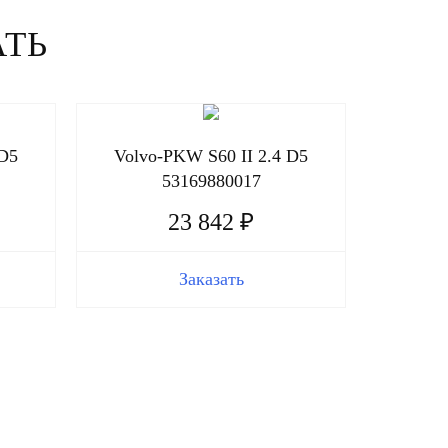
АТЬ
 D5
Volvo-PKW S60 II 2.4 D5
53169880017
23 842 ₽
Заказать
Volv