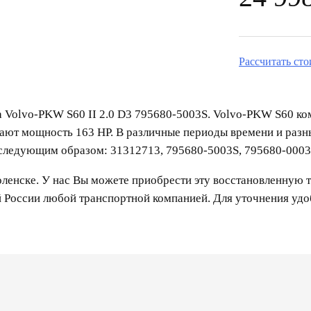
Рассчитать ст
а Volvo-PKW S60 II 2.0 D3 795680-5003S. Volvo-PKW S60 ко
вают мощность 163 HP. В различные периоды времени и раз
следующим образом: 31312713, 795680-5003S, 795680-0003
енске. У нас Вы можете приобрести эту восстановленную т
й России любой транспортной компанией. Для уточнения уд