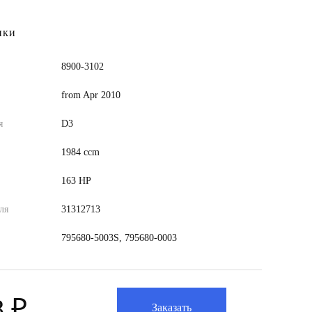
ики
8900-3102
from Apr 2010
я
D3
1984 ccm
163 HP
ля
31312713
795680-5003S, 795680-0003
8 ₽
Заказать