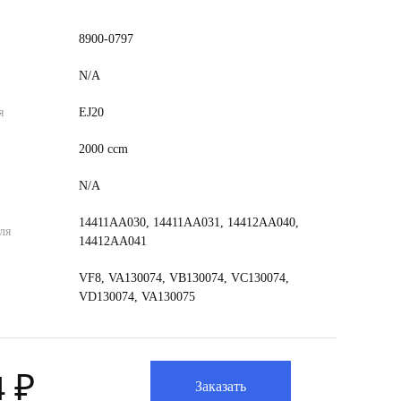
8900-0797
N/A
я
EJ20
2000 ccm
N/A
14411AA030, 14411AA031, 14412AA040,
ля
14412AA041
VF8, VA130074, VB130074, VC130074,
VD130074, VA130075
4 ₽
Заказать