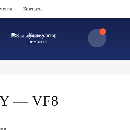
емонта
Контакты
Калькулятор
ремонта
Y — VF8
ики