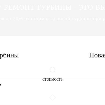
 РЕМОНТ ТУРБИНЫ - ЭТО В
я до 70% от стоимости новой турбины при 
урбины
Нова
СТОИМОСТЬ
₽