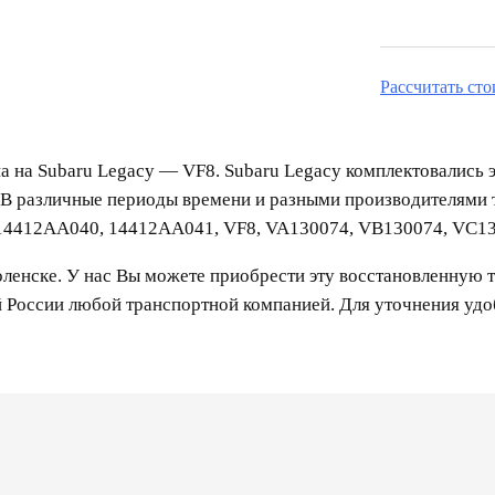
Рассчитать ст
а на Subaru Legacy — VF8. Subaru Legacy комплектовались 
 В различные периоды времени и разными производителями
14412AA040, 14412AA041, VF8, VA130074, VB130074, VC13
енске. У нас Вы можете приобрести эту восстановленную т
й России любой транспортной компанией. Для уточнения уд