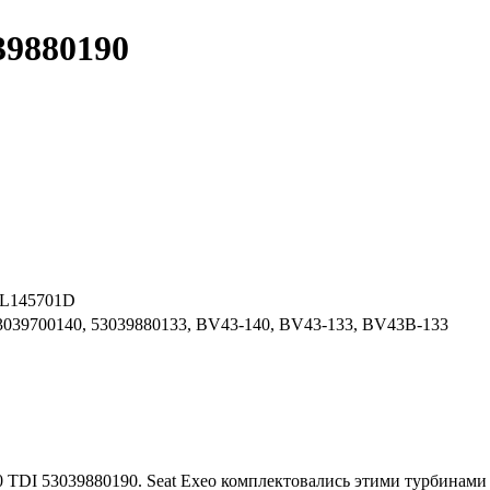
39880190
3L145701D
53039700140, 53039880133, BV43-140, BV43-133, BV43B-133
2.0 TDI 53039880190. Seat Exeo комплектовались этими турбин