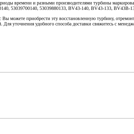
периоды времени и разными производителями турбины маркиров
0140, 53039700140, 53039880133, BV43-140, BV43-133, BV43B-13
 Вы можете приобрести эту восстановленную турбину, отремонт
. Для уточнения удобного способа доставки свяжитесь с менедж