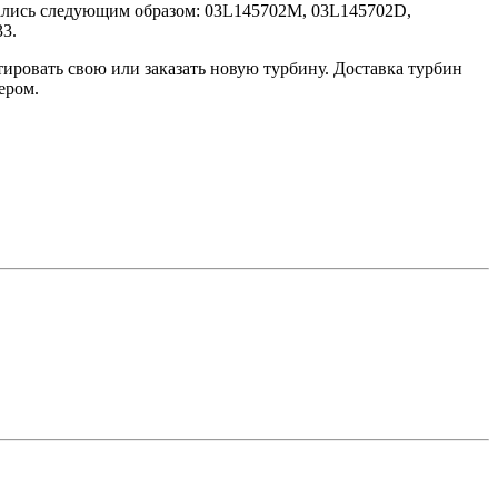
ались следующим образом: 03L145702M, 03L145702D,
3.
ировать свою или заказать новую турбину. Доставка турбин
ером.