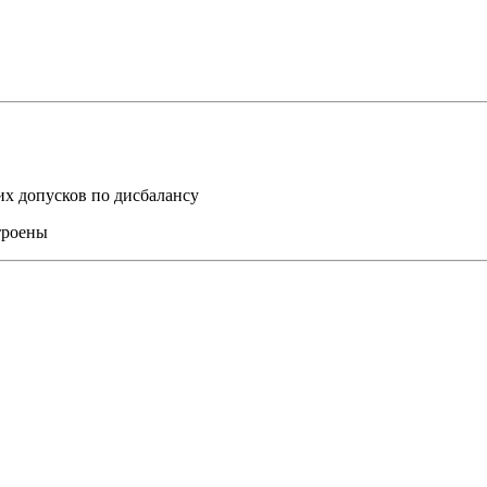
их допусков по дисбалансу
троены