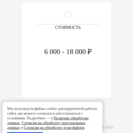
СТОИМОСТЬ
6 000 - 18 000 ₽
Мы используем файлы cookie для корректной работы
сайта, вы можете согласится или отказаться с
условиями. Подробнее — в
Политике обработки
данных
,
Согласии на обработку персональных
Турбобаланс - Ремонт турбин в Смоленске | 2008-2026
данных
и
Согласии на обработку куки-файлов
.