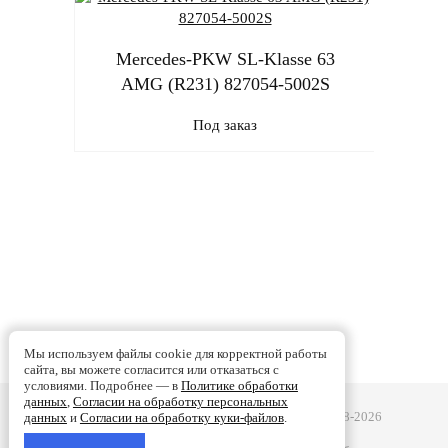
Mercedes-PKW SL-Klasse 63
AMG (R231) 827054-5002S
Под заказ
Mer
AM
Мы используем файлы cookie для корректной работы
сайта, вы можете согласится или отказаться с
условиями. Подробнее — в
Политике обработки
данных
,
Согласии на обработку персональных
Турбобаланс - Ремонт турбин в Смоленске | 2008-2026
данных
и
Согласии на обработку куки-файлов
.