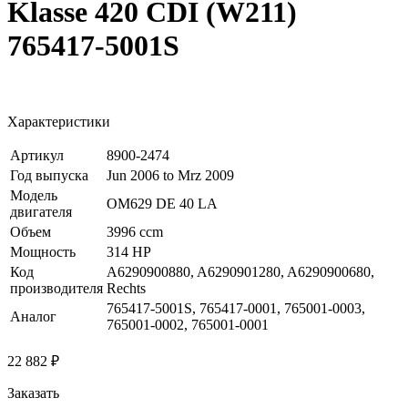
Klasse 420 CDI (W211)
765417-5001S
Характеристики
Артикул
8900-2474
Год выпуска
Jun 2006 to Mrz 2009
Модель
OM629 DE 40 LA
двигателя
Объем
3996 ccm
Мощность
314 HP
Код
A6290900880, A6290901280, A6290900680,
производителя
Rechts
765417-5001S, 765417-0001, 765001-0003,
Аналог
765001-0002, 765001-0001
22 882 ₽
Заказать