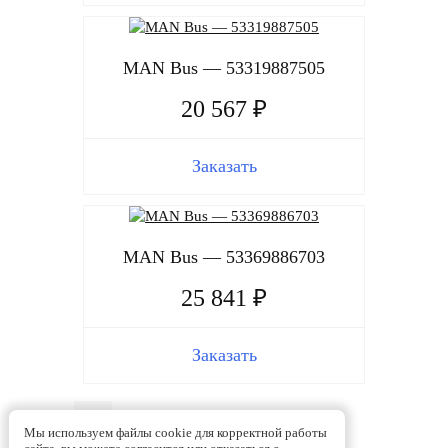
MAN Bus — 53319887505
20 567 ₽
Заказать
MAN Bus — 53369886703
25 841 ₽
Заказать
1
2
3
4
5
6
Мы используем файлы cookie для корректной работы