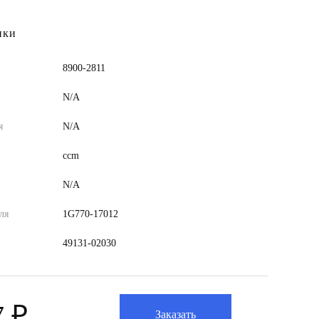
ики
8900-2811
N/A
я
N/A
ccm
N/A
ля
1G770-17012
49131-02030
7 ₽
Заказать