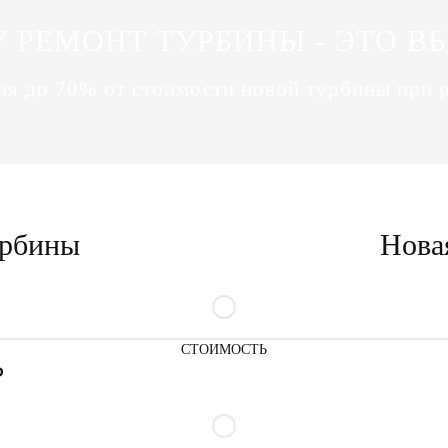
 РЕМОНТ ТУРБИНЫ - ЭТО В
я до 70% от стоимости новой турбины при 
урбины
Нова
СТОИМОСТЬ
₽