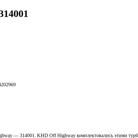
314001
4202969
ighway — 314001. KHD Off Highway комплектовались этими турб