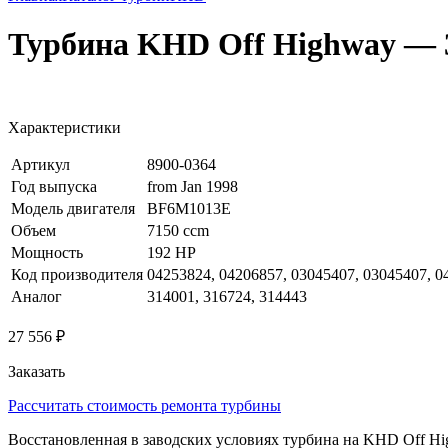
Турбина KHD Off Highway — 
Характеристики
Артикул
8900-0364
Год выпуска
from Jan 1998
Модель двигателя
BF6M1013E
Объем
7150 ccm
Мощность
192 HP
Код производителя
04253824, 04206857, 03045407, 03045407, 0
Аналог
314001, 316724, 314443
27 556 ₽
Заказать
Рассчитать стоимость ремонта турбины
Восстановленная в заводских условиях турбина на KHD Off H