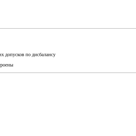
их допусков по дисбалансу
троены