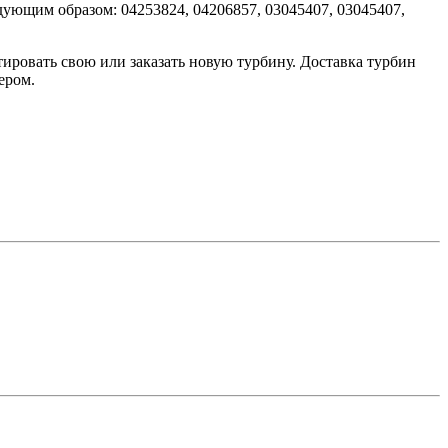
ующим образом: 04253824, 04206857, 03045407, 03045407,
ировать свою или заказать новую турбину. Доставка турбин
ером.