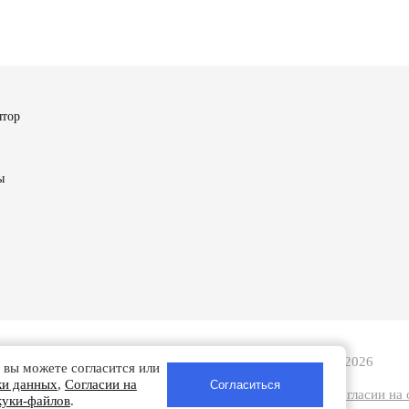
ятор
ы
Турбобаланс - Ремонт турбин в Смоленске | 2008-2026
 вы можете согласится или
ки данных
,
Согласии на
анных
|
Согласии на обработку персональных данных
|
Согласии на
куки-файлов
.