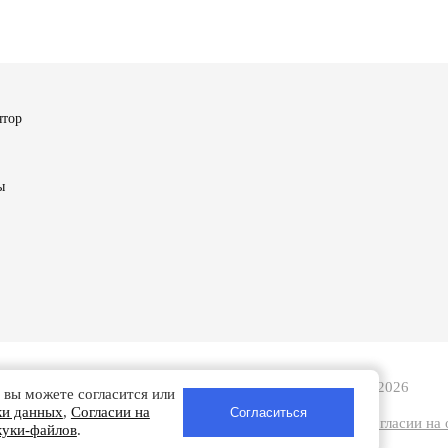
ятор
ы
Турбобаланс - Ремонт турбин в Смоленске | 2008-2026
 вы можете согласится или
ки данных
,
Согласии на
анных
|
Согласии на обработку персональных данных
|
Согласии на
куки-файлов
.