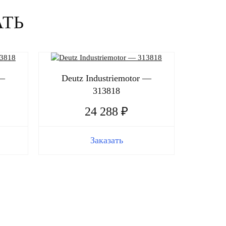
АТЬ
 —
Deutz Industriemotor —
313818
24 288 ₽
Заказать
Deut