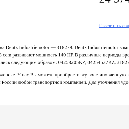
Рассчитать ст
на Deutz Industriemotor — 318279. Deutz Industriemotor ком
 ccm развивают мощность 140 HP. В различные периоды вр
лись следующим образом: 04258205KZ, 04254537KZ, 31827
енске. У нас Вы можете приобрести эту восстановленную т
й России любой транспортной компанией. Для уточнения уд