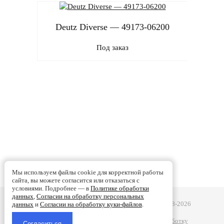
Deutz Diverse — 49173-06200
Под заказ
D
Мы используем файлы cookie для корректной работы
сайта, вы можете согласится или отказаться с
условиями. Подробнее — в
Политике обработки
данных
,
Согласии на обработку персональных
Турбобаланс - Ремонт турбин в Смоленске | 2008-2026
данных
и
Согласии на обработку куки-файлов
.
Политике обработки данных
|
Согласии на обработку