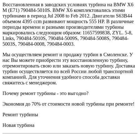
Восстановленная в заводских условиях турбина на BMW X6
M (E71) 790484-5010S. BMW X6 комплектовались этими
турбинами в период Jul 2008 to Feb 2012. Двигатели S63B44
объемом 4395 ccm развивают мощность 555 HP. В различные
периоды времени и разными производителями турбины
маркировались следующим образом: 11657599838, ZYL. 5-8,
Links, 790484-5010S, 790484-5009S, 790484-5008S, 790484-
5003S, 790484-0008, 790484-0003.
Мы осуществляем ремонт и продажу турбин в Смоленске. У
нас Вы можете приобрести эту восстановленную турбину,
отремонтировать свою или заказать новую турбину. Доставка
турбин осуществляется по всей России любой транспортной
компанией. Для уточнения удобного способа доставки
свяжитесь с менеджером.
Почему ремонт турбины - это выгодно?
Экономия до 70% от стоимости новой турбины при ремонте!
Ремонт турбины
Новая турбина