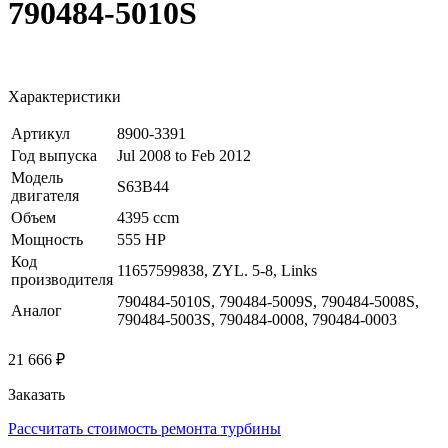
790484-5010S
Характеристики
Артикул
8900-3391
Год выпуска
Jul 2008 to Feb 2012
Модель
S63B44
двигателя
Объем
4395 ccm
Мощность
555 HP
Код
11657599838, ZYL. 5-8, Links
производителя
790484-5010S, 790484-5009S, 790484-5008S,
Аналог
790484-5003S, 790484-0008, 790484-0003
21 666 ₽
Заказать
Рассчитать стоимость ремонта турбины