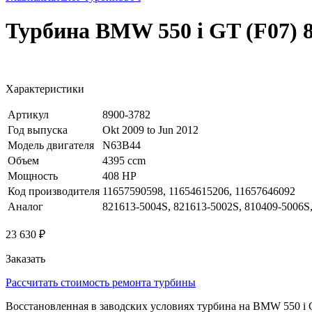
Турбина BMW 550 i GT (F07) 
Характеристики
Артикул
8900-3782
Год выпуска
Okt 2009 to Jun 2012
Модель двигателя
N63B44
Объем
4395 ccm
Мощность
408 HP
Код производителя
11657590598, 11654615206, 11657646092
Аналог
821613-5004S, 821613-5002S, 810409-5006S,
23 630 ₽
Заказать
Рассчитать стоимость ремонта турбины
Восстановленная в заводских условиях турбина на BMW 550 i 