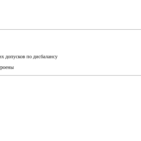
их допусков по дисбалансу
троены