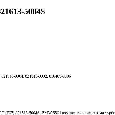
821613-5004S
 821613-0004, 821613-0002, 810409-0006
GT (F07) 821613-5004S. BMW 550 i комплектовались этими турби