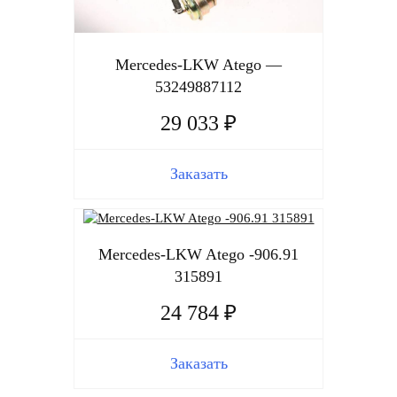
Mercedes-LKW Atego —
53249887112
29 033 ₽
Заказать
Mercedes-LKW Atego -906.91
315891
24 784 ₽
Заказать