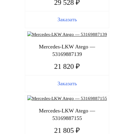
29 528 ₽
Заказать
Mercedes-LKW Atego —
53169887139
21 820 ₽
Заказать
Mercedes-LKW Atego —
53169887155
21 805 ₽