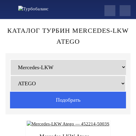
КАТАЛОГ ТУРБИН MERCEDES-LKW
ATEGO