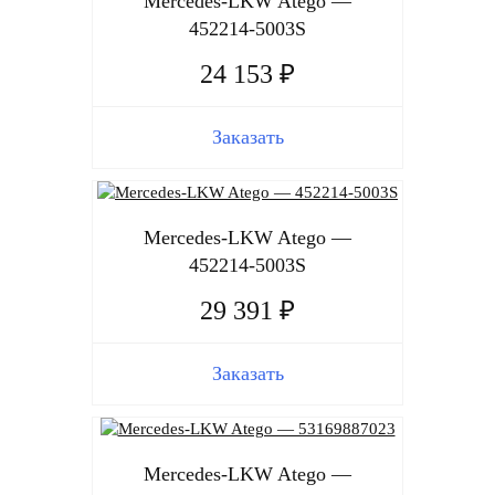
Mercedes-LKW Atego —
452214-5003S
24 153 ₽
Заказать
Mercedes-LKW Atego —
452214-5003S
29 391 ₽
Заказать
Mercedes-LKW Atego —