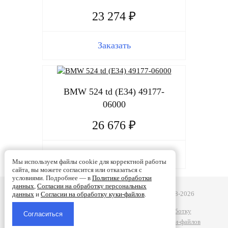
23 274 ₽
Заказать
BMW 524 td (E34) 49177-
06000
26 676 ₽
Заказать
Мы используем файлы cookie для корректной работы
сайта, вы можете согласится или отказаться с
условиями. Подробнее — в
Политике обработки
данных
,
Согласии на обработку персональных
Турбобаланс - Ремонт турбин в Смоленске | 2008-2026
данных
и
Согласии на обработку куки-файлов
.
Политике обработки данных
|
Согласии на обработку
персональных данных
|
Согласии на обработку куки-файлов