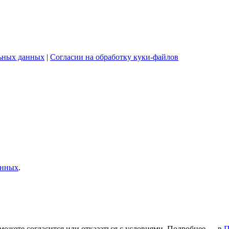
льных данных
|
Согласии на обработку куки-файлов
анных
.
можете согласится или отказаться с условиями. Подробнее — в
П