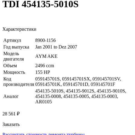
TDI 454135-5010S
Характеристики
Артикул
8900-1156
Год выпуска
Jan 2001 to Dez 2007
Модель
AYM AKE
двигателя
Объем
2496 ccm
Мощность
155 HP
Код
059145701S, 059145701SX, 059145701SV,
производителя
059145701K, 059145701D, 059145701F
454135-5010S, 454135-9012S, 454135-9010S,
Аналог
454135-0008, 454135-0005, 454135-0003,
AR0105
28 561 ₽
Заказать
Рассчитать стоимость ремонта турбины