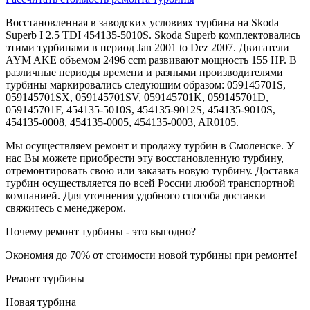
Восстановленная в заводских условиях турбина на Skoda
Superb I 2.5 TDI 454135-5010S. Skoda Superb комплектовались
этими турбинами в период Jan 2001 to Dez 2007. Двигатели
AYM AKE объемом 2496 ccm развивают мощность 155 HP. В
различные периоды времени и разными производителями
турбины маркировались следующим образом: 059145701S,
059145701SX, 059145701SV, 059145701K, 059145701D,
059145701F, 454135-5010S, 454135-9012S, 454135-9010S,
454135-0008, 454135-0005, 454135-0003, AR0105.
Мы осуществляем ремонт и продажу турбин в Смоленске. У
нас Вы можете приобрести эту восстановленную турбину,
отремонтировать свою или заказать новую турбину. Доставка
турбин осуществляется по всей России любой транспортной
компанией. Для уточнения удобного способа доставки
свяжитесь с менеджером.
Почему ремонт турбины - это выгодно?
Экономия до 70% от стоимости новой турбины при ремонте!
Ремонт турбины
Новая турбина