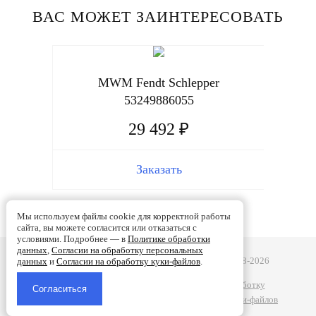
ВАС МОЖЕТ ЗАИНТЕРЕСОВАТЬ
MWM Fendt Schlepper
53249886055
29 492 ₽
Заказать
Мы используем файлы cookie для корректной работы
сайта, вы можете согласится или отказаться с
условиями. Подробнее — в
Политике обработки
данных
,
Согласии на обработку персональных
Турбобаланс - Ремонт турбин в Смоленске | 2008-2026
данных
и
Согласии на обработку куки-файлов
.
Политике обработки данных
|
Согласии на обработку
персональных данных
|
Согласии на обработку куки-файлов