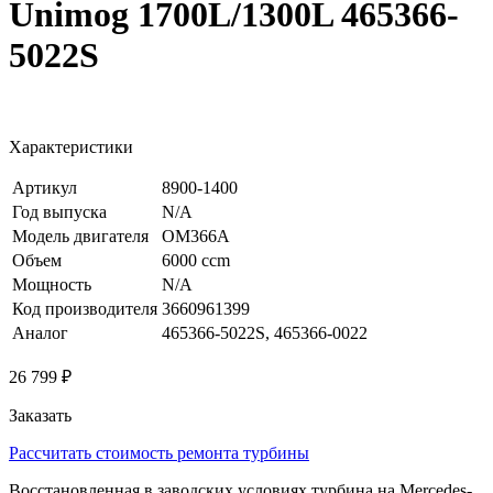
Unimog 1700L/1300L 465366-
5022S
Характеристики
Артикул
8900-1400
Год выпуска
N/A
Модель двигателя
OM366A
Объем
6000 ccm
Мощность
N/A
Код производителя
3660961399
Аналог
465366-5022S, 465366-0022
26 799 ₽
Заказать
Рассчитать стоимость ремонта турбины
Восстановленная в заводских условиях турбина на Mercedes-