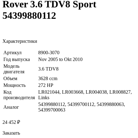
Rover 3.6 TDV8 Sport
54399880112
Характеристики
Артикул
8900-3070
Год выпуска
Nov 2005 to Okt 2010
Модель
3.6 TDV8
двигателя
Объем
3628 ccm
Мощность
272 HP
Код
LR021044, LR003668, LR004038, LR008827,
производителя
Links
54399880112, 54399700112, 54399880063,
Аналог
54399700063
24 452 ₽
Заказать