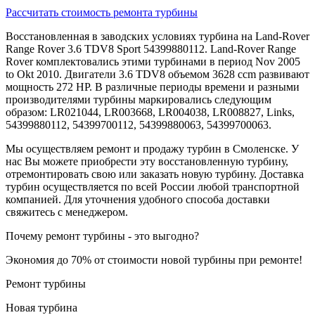
Рассчитать стоимость ремонта турбины
Восстановленная в заводских условиях турбина на Land-Rover
Range Rover 3.6 TDV8 Sport 54399880112. Land-Rover Range
Rover комплектовались этими турбинами в период Nov 2005
to Okt 2010. Двигатели 3.6 TDV8 объемом 3628 ccm развивают
мощность 272 HP. В различные периоды времени и разными
производителями турбины маркировались следующим
образом: LR021044, LR003668, LR004038, LR008827, Links,
54399880112, 54399700112, 54399880063, 54399700063.
Мы осуществляем ремонт и продажу турбин в Смоленске. У
нас Вы можете приобрести эту восстановленную турбину,
отремонтировать свою или заказать новую турбину. Доставка
турбин осуществляется по всей России любой транспортной
компанией. Для уточнения удобного способа доставки
свяжитесь с менеджером.
Почему ремонт турбины - это выгодно?
Экономия до 70% от стоимости новой турбины при ремонте!
Ремонт турбины
Новая турбина