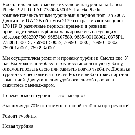
Восстановленная в заводских условиях турбина на Lancia
Phedra 2.2 HDi FAP 778088-5001S. Lancia Phedra
комплектовались этими турбинами в период from Jan 2007.
Двигатели DW12B объемом 2179 ccm развивают мощность
170 HP. В различные периоды времени и разными
производителями турбины маркировались следующим
образом: 9682307780, 9683107580, 9685400108002, 0375P1,
778088-5001S, 769901-5003S, 769901-0003, 769901-0002,
769901-0001, 769393-0001.
Мы осуществляем ремонт и продажу турбин в Смоленске. У
нас Вы можете приобрести эту восстановленную турбину,
отремонтировать свою или заказать новую турбину. Доставка
турбин осуществляется по всей России любой транспортной
компанией. Для уточнения удобного способа доставки
свяжитесь с менеджером.
Почему ремонт турбины - это выгодно?
Экономия до 70% от стоимости новой турбины при ремонте!
Ремонт турбины
Новая турбина