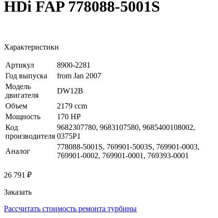
HDi FAP 778088-5001S
Характеристики
Артикул
8900-2281
Год выпуска
from Jan 2007
Модель
DW12B
двигателя
Объем
2179 ccm
Мощность
170 HP
Код
9682307780, 9683107580, 9685400108002,
производителя
0375P1
778088-5001S, 769901-5003S, 769901-0003,
Аналог
769901-0002, 769901-0001, 769393-0001
26 791 ₽
Заказать
Рассчитать стоимость ремонта турбины