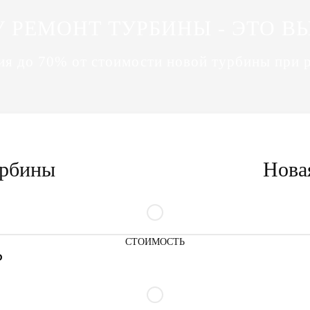
 РЕМОНТ ТУРБИНЫ - ЭТО В
я до 70% от стоимости новой турбины при 
урбины
Нова
СТОИМОСТЬ
₽