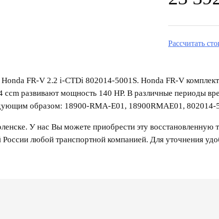
Рассчитать ст
 Honda FR-V 2.2 i-CTDi 802014-5001S. Honda FR-V комплект
4 ccm развивают мощность 140 HP. В различные периоды в
дующим образом: 18900-RMA-E01, 18900RMAE01, 802014-5
енске. У нас Вы можете приобрести эту восстановленную т
й России любой транспортной компанией. Для уточнения уд