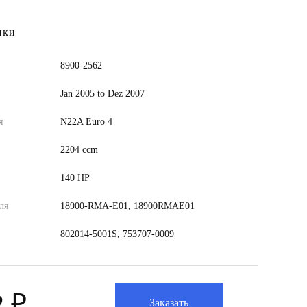
ики
8900-2562
Jan 2005 to Dez 2007
я
N22A Euro 4
2204 ccm
140 HP
ля
18900-RMA-E01, 18900RMAE01
802014-5001S, 753707-0009
2 ₽
Заказать