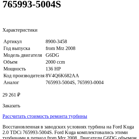
765993-5004S
Характеристики
Артикул
8900-3458
Год выпуска
from Mrz 2008
Модель двигателя
G6DG
Объем
2000 ccm
Мощность
136 HP
Код производителя
8V4Q6K682AA
Аналог
765993-5004S, 765993-0004
29 261 ₽
Заказать
Рассчитать стоимость ремонта турбины
Восстановленная в заводских условиях турбина на Ford Kuga
2.0 TDCi 765993-5004S. Ford Kuga комплектовались этими
турбинами в период from Mrz 2008. Двигатели G6DG объемом