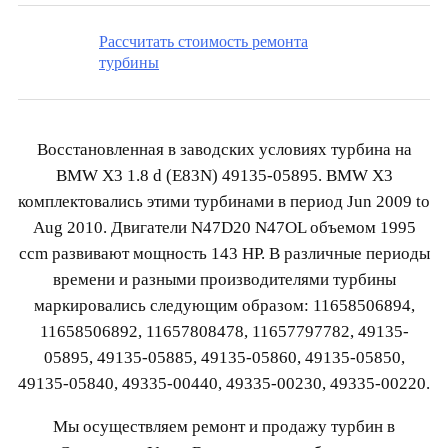
Рассчитать стоимость ремонта
турбины
Восстановленная в заводских условиях турбина на
BMW X3 1.8 d (E83N) 49135-05895. BMW X3
комплектовались этими турбинами в период Jun 2009 to
Aug 2010. Двигатели N47D20 N47OL объемом 1995
ccm развивают мощность 143 HP. В различные периоды
времени и разными производителями турбины
маркировались следующим образом: 11658506894,
11658506892, 11657808478, 11657797782, 49135-
05895, 49135-05885, 49135-05860, 49135-05850,
49135-05840, 49335-00440, 49335-00230, 49335-00220.
Мы осуществляем ремонт и продажу турбин в